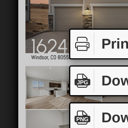
Prin
Dow
JPG
Dow
PNG