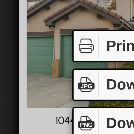
Prin
Dow
JPG
Dow
PNG