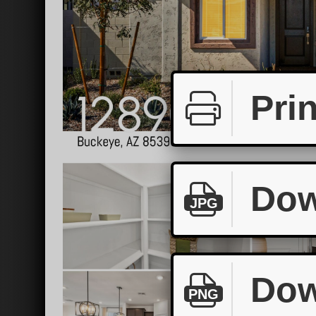
Prin
Dow
JPG
Dow
PNG