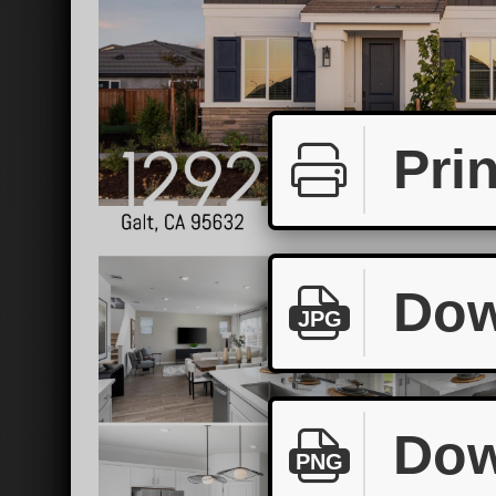
Prin
Dow
JPG
Dow
PNG