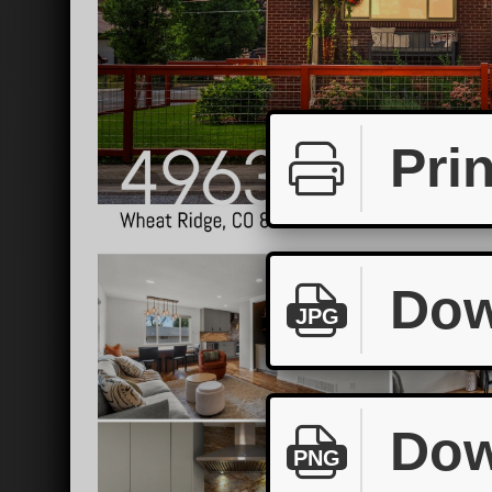
Prin
Dow
JPG
Dow
PNG