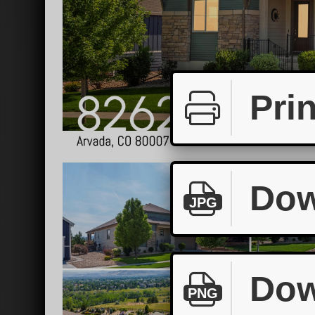
Prin
Dow
JPG
Dow
PNG