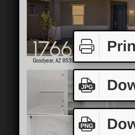
Prin
Dow
JPG
Dow
PNG