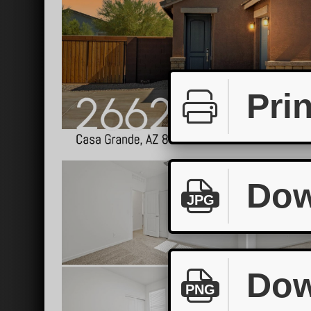
Prin
Dow
JPG
Dow
PNG