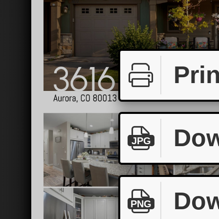
Prin
Dow
JPG
Dow
PNG