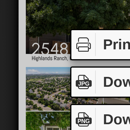
Prin
Dow
JPG
Dow
PNG