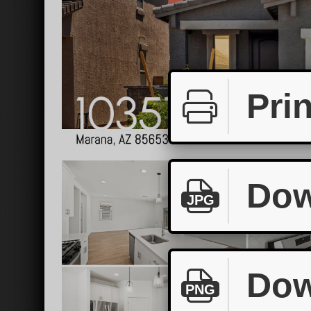
Prin
Dow
JPG
Dow
PNG