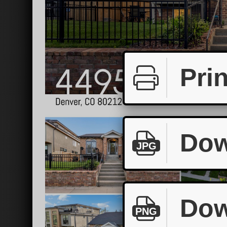
Prin
Dow
JPG
Dow
PNG