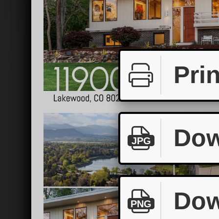
Prin
Dow
JPG
Dow
PNG