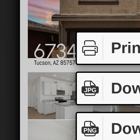
Prin
Dow
JPG
Dow
PNG