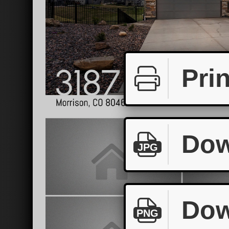
Prin
Dow
JPG
Dow
PNG