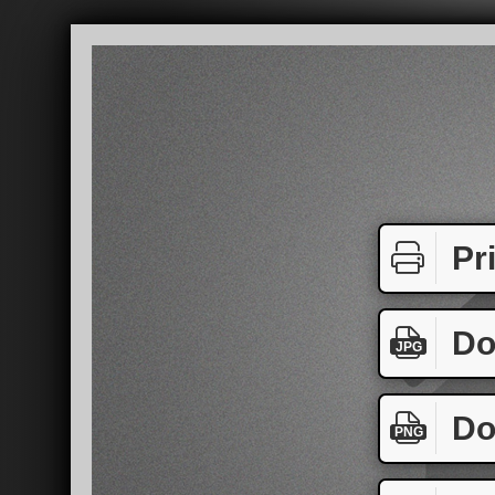
Pr
Do
JPG
Do
PNG