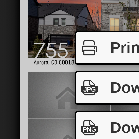
Prin
Dow
JPG
Dow
PNG