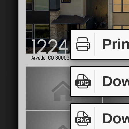
Prin
Dow
JPG
Dow
PNG