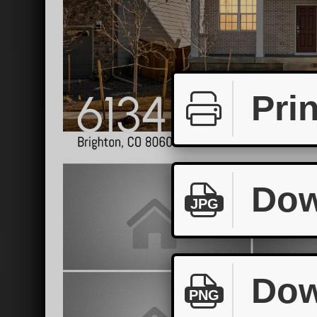
Prin
Dow
JPG
Dow
PNG