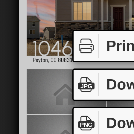
Prin
Dow
JPG
Dow
PNG