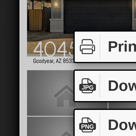
Prin
Dow
JPG
Dow
PNG