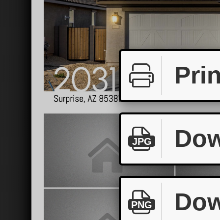
Prin
Dow
JPG
Dow
PNG