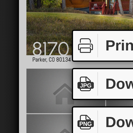
Prin
Dow
JPG
Dow
PNG